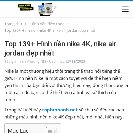
Trang chủ
Hình nền điện thoại
Top 139+ Hình nền nike 4K, nike air jordan đẹp nhất
Top 139+ Hình nền nike 4K, nike air
jordan đẹp nhất
Tác giả:
Trần Phương Nhi
-
Cập nhật:
20/11/2023
Nike là một thương hiệu thời trang thể thao nổi tiếng thế
giới. Hình nền Nike là một cách tuyệt vời để thể hiện niềm
yêu thích của bạn đối với thương hiệu này, đồng thời cũng là
một cách để bạn có thể thể hiện cá tính và sở thích của
mình.
Trong bài viết này
tophinhanh.net
sẽ chia sẻ đến các bạn
những mẫu hình nền nike 4K đẹp nhất, mới nhất hiện nay.
Mục Lục