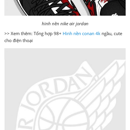
hình nền nike air jordan
>> Xem thêm: Tổng hợp 98+
Hình nền conan 4k
ngầu, cute
cho điện thoại