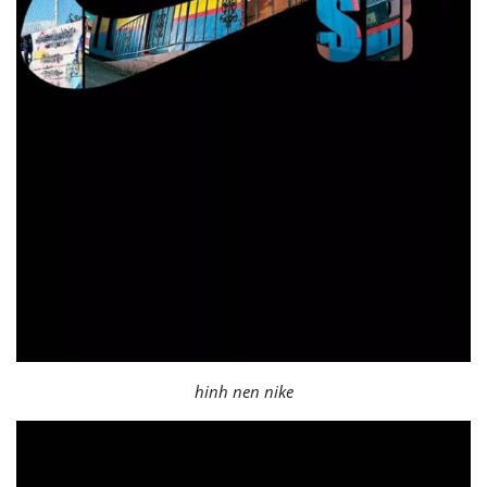
hinh nen nike