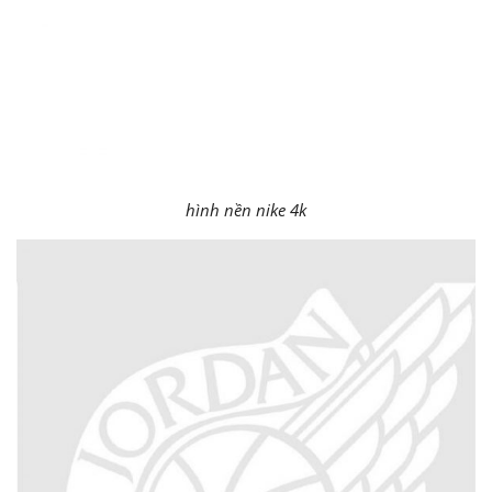
hình nền nike 4k