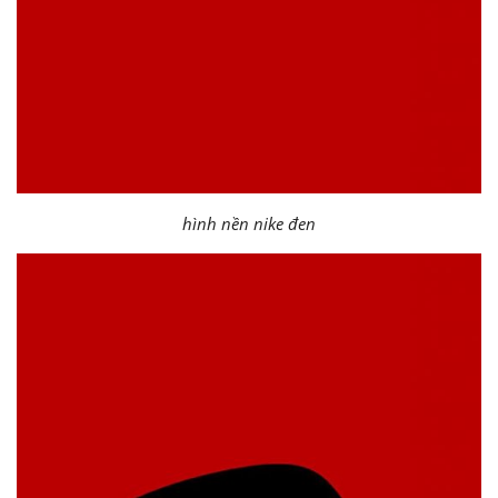
hình nền nike đen