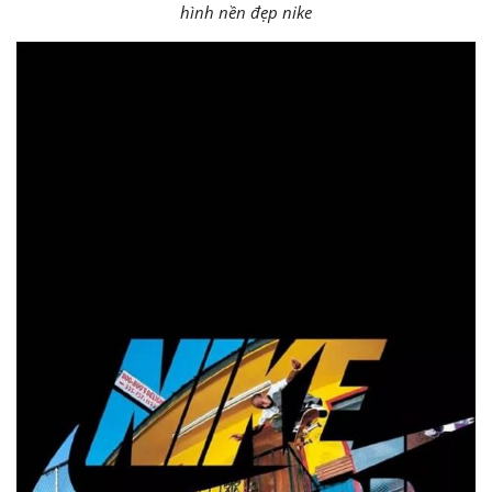
hình nền đẹp nike