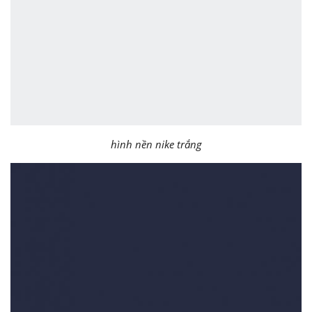
hình nền nike trắng